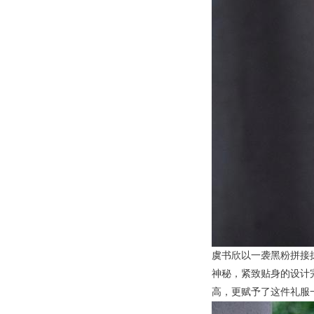
虞书欣以一袭黑粉拼接
神秘，紧致贴身的设计
高，更赋予了这件礼服