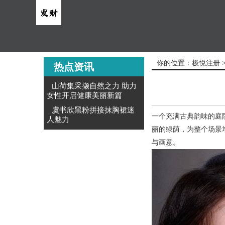
你的位置：
极悦注册
热点资讯
山荷集采撷自然之力 助力
女性开启健康美丽新篇
虞书欣黑粉拼接抹胸裙迷
一个充满古典韵味的庭
人魅力
丽的绿荫，为整个场景
与画意。