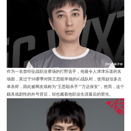
作为一名曾经征战职业赛场的打野选手，他最令人津津乐道的名
场面，莫过于S8赛季对阵王思聪率领的iG战队时，使用赵信多次
单杀烬，因此被网友戏称为“王思聪杀手”“万达保安”，然而，这个
颇具戏剧性的外号背后，却也藏着他职业生涯最后的荣光。