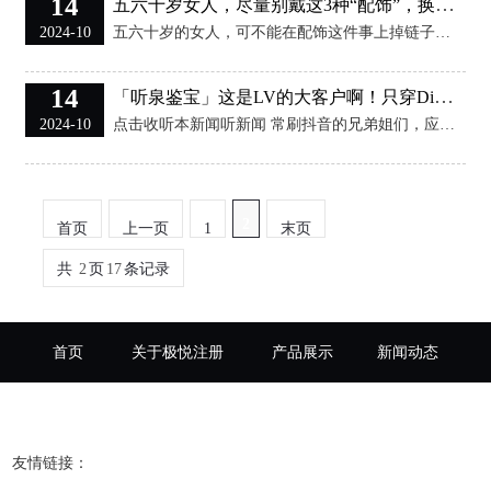
14
五六十岁女人，尽量别戴这3种“配饰”，换成这些更气质好看
2024-10
五六十岁的女人，可不能在配饰这件事上掉链子！毕竟，一件精致的配饰能让你瞬间从路人变女神，但选不好，那可真是把自己往老年人堆里推。 作为一个跟你们一样的中年女性，我今天就来跟大家聊聊，咱们这个年纪到底该如何挑选配饰，让自己看起来更有气质，更有魅力。 （一）远离这三种雷区配饰，显老又俗气 第一种、颜色太花太老气，质感太厚实的帽子 图上这种这就是老一辈那个年代最流行的款式，但是现在戴这种帽子，简直就是在给自己贴“老奶奶”的标签，这种帽子不仅颜色太花哨，而且质感厚实，戴上去就像顶了个小房子，不仅不时尚
14
「听泉鉴宝」这是LV的大客户啊！只穿Dior、始祖鸟，除了古币，也是潮流懂哥…
2024-10
点击收听本新闻听新闻 常刷抖音的兄弟姐们，应该都对「听泉鉴宝」这个ID不陌生吧？ 目前抖音单平台2300w+粉丝，妥妥的顶流网红梯队。 甚至这两天还因为宣布停播休息一周，战术性隐退144小时，就直接上了热搜。并且伴随曝光的近期数据也相当炸裂，仅仅是30天内就恐怖涨粉959万。 不过谁能想到，这么一位多才多艺鉴宝人，私下OOTD的奢侈品含量居然也是拉满，还藏了一手穿搭博主身份。 一身下来几万块，出街踩着各式LV Trainer，除了懂古币，这是也懂消费奢侈品啊！ 首先绕不开的，必然是富哥们人手一双
2
首页
上一页
1
末页
共
2
页
17
条记录
首页
关于极悦注册
产品展示
新闻动态
注册登录
联系我们
友情链接：