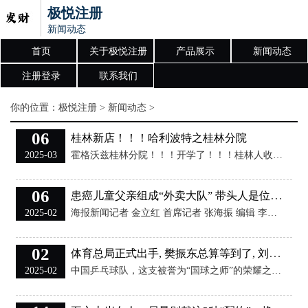
极悦注册
新闻动态
首页
关于极悦注册
产品展示
新闻动态
注册登录
联系我们
你的位置：
极悦注册
>
新闻动态
>
06
桂林新店！！！哈利波特之桂林分院
2025-03
霍格沃兹桂林分院！！！开学了！！！桂林人收到通知了没！！！麻瓜们还不穿上你们的袍子来聚？？？沉浸式拍照吃喝盘魔法棒！！！店里有咖啡有酒有小吃蛋糕和主食大家自由选择，不贵！！！！
06
患癌儿童父亲组成“外卖大队” 带头人是位“95后”：我女儿因癌症去世 希望有人能记得她
2025-02
海报新闻记者 金立红 首席记者 张海振 编辑 李硕琳 俯卧撑、深蹲、仰卧起坐，直播间里，几位穿着外卖员服装的男子费力地表演。白天，他们是奔波在路上的外卖员，晚上，他们想用自己的体力换取一些“打赏”，以换来给孩子治病的希望。 1月7日，海报新闻记者抵达山东省肿瘤医院附近，见到了这个由二十几位父亲组成的“外卖大队”。这一队伍由“95后”父亲张军领头，2023年其女儿因癌症病情加重去世。2024年10月份开始，张军利用自己的抖音账号带着这群孩子父亲进行直播：“冬天是外卖行业最苦最难的时候，我自己受过
02
体育总局正式出手, 樊振东总算等到了, 刘国梁摊牌了!
2025-02
中国乒乓球队，这支被誉为“国球之师”的荣耀之师，正面临着前所未有的挑战与变革。昔日赛场上的风云人物，如今或淡出江湖，或肩负新使命，而他们的每一次动向都牵动着亿万球迷的心。在这份沉甸甸的热爱背后，一股不良风气悄然兴起——饭圈文化的畸形蔓延，不仅扰乱了体育竞技的纯粹，更在一定程度上影响了国乒的备战与形象。 但就在这个关键节点，央视的一则报道如同甘霖普降，为国乒带来了期盼已久的喜讯：体育总局重拳出击，誓要荡涤这股歪风邪气，为樊振东等名将扫清障碍，而刘国梁教练的坦诚表态，更是为国乒的未来绘制了一幅清晰